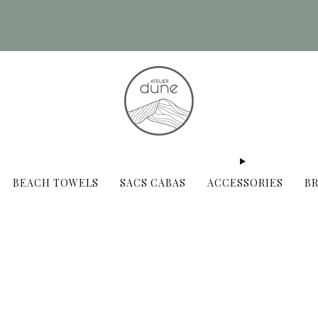
Il fait chaud...plongez pour nos serviettes de plage
!
BEACH TOWELS
SACS CABAS
ACCESSORIES
B